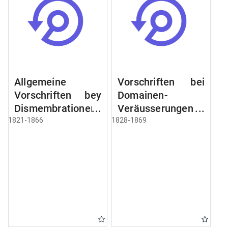
Allgemeine
Vorschriften bei
Vorschriften bey
Domainen-
Dismembrationen
Veräusserungen
Domainen-
und
1821-1866
1828-1869
Grundstücke
Verpachtungen