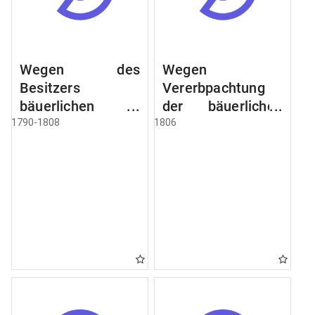
Wegen des
Wegen
Besitzers
Vererbpachtung
bäuerlichen
der bäuerlichen
Grundstücke, den
Grundstücke und
1790-1808
1806
Besitz mehrere
wie dabey
Höfe. Instruction
verfahren werden
wegen der
soll
Erbfolge