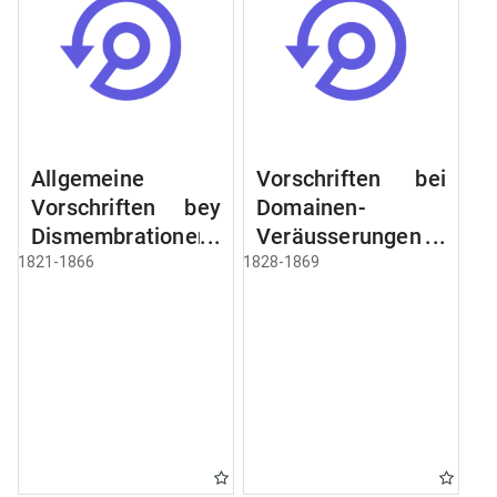
Allgemeine
Vorschriften bei
Vorschriften bey
Domainen-
Dismembrationen
Veräusserungen
Domainen-
und
1821-1866
1828-1869
Grundstücke
Verpachtungen