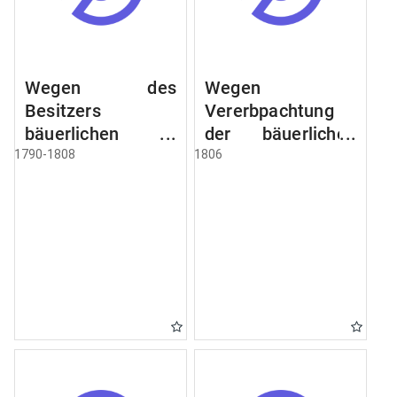
Wegen des
Wegen
Besitzers
Vererbpachtung
bäuerlichen
der bäuerlichen
Grundstücke, den
Grundstücke und
1790-1808
1806
Besitz mehrere
wie dabey
Höfe. Instruction
verfahren werden
wegen der
soll
Erbfolge