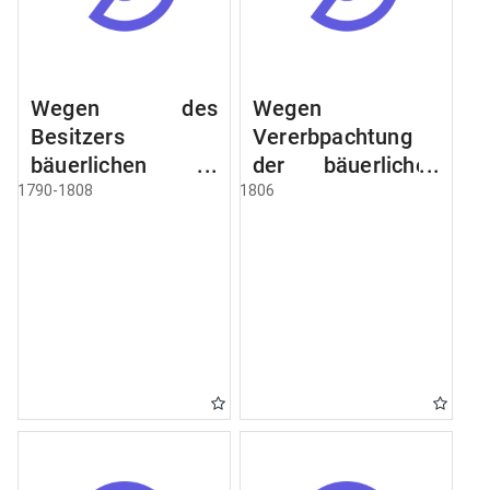
Wegen des
Wegen
Besitzers
Vererbpachtung
bäuerlichen
der bäuerlichen
Grundstücke, den
Grundstücke und
1790-1808
1806
Besitz mehrere
wie dabey
Höfe. Instruction
verfahren werden
wegen der
soll
Erbfolge