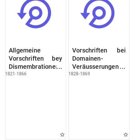
Allgemeine
Vorschriften bei
Vorschriften bey
Domainen-
Dismembrationen
Veräusserungen
Domainen-
und
1821-1866
1828-1869
Grundstücke
Verpachtungen