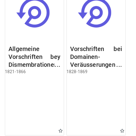
Allgemeine
Vorschriften bei
Vorschriften bey
Domainen-
Dismembrationen
Veräusserungen
Domainen-
und
1821-1866
1828-1869
Grundstücke
Verpachtungen