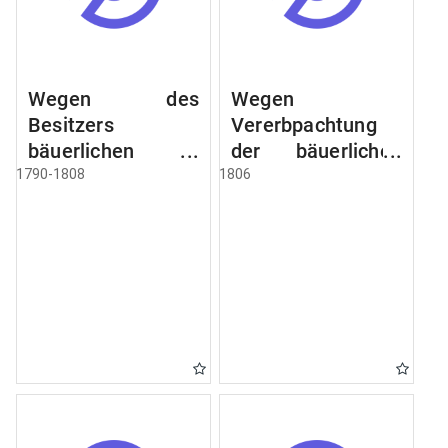
Wegen des
Wegen
Besitzers
Vererbpachtung
bäuerlichen
der bäuerlichen
Grundstücke, den
Grundstücke und
1790-1808
1806
Besitz mehrere
wie dabey
Höfe. Instruction
verfahren werden
wegen der
soll
Erbfolge