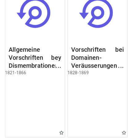
Allgemeine
Vorschriften bei
Vorschriften bey
Domainen-
Dismembrationen
Veräusserungen
Domainen-
und
1821-1866
1828-1869
Grundstücke
Verpachtungen