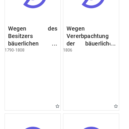
Wegen des
Wegen
Besitzers
Vererbpachtung
bäuerlichen
der bäuerlichen
Grundstücke, den
Grundstücke und
1790-1808
1806
Besitz mehrere
wie dabey
Höfe. Instruction
verfahren werden
wegen der
soll
Erbfolge