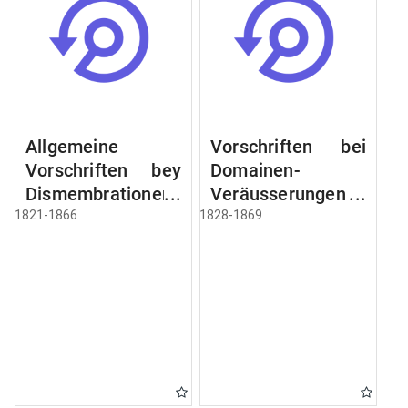
Allgemeine
Vorschriften bei
Vorschriften bey
Domainen-
Dismembrationen
Veräusserungen
Domainen-
und
1821-1866
1828-1869
Grundstücke
Verpachtungen