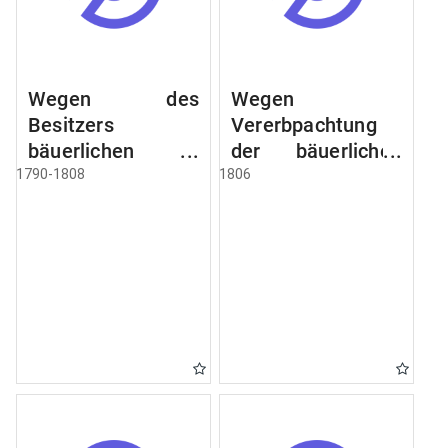
Wegen des
Wegen
Besitzers
Vererbpachtung
bäuerlichen
der bäuerlichen
Grundstücke, den
Grundstücke und
1790-1808
1806
Besitz mehrere
wie dabey
Höfe. Instruction
verfahren werden
wegen der
soll
Erbfolge