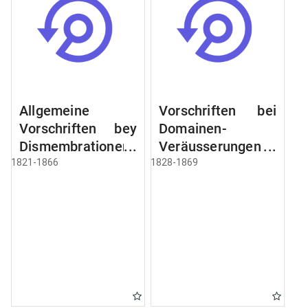
Allgemeine
Vorschriften bei
Vorschriften bey
Domainen-
Dismembrationen
Veräusserungen
Domainen-
und
1821-1866
1828-1869
Grundstücke
Verpachtungen