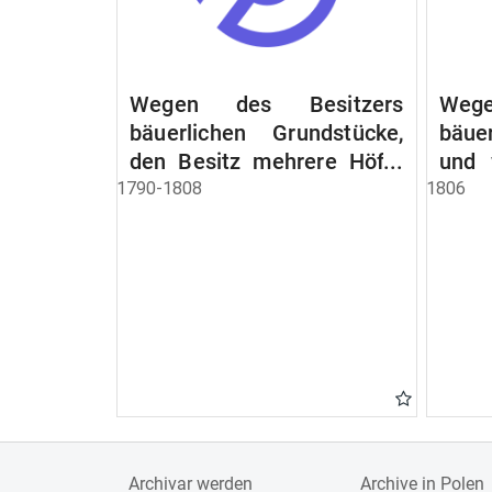
Wegen des Besitzers
Wege
bäuerlichen Grundstücke,
bäue
den Besitz mehrere Höfe.
und 
Instruction wegen der
werde
1790-1808
1806
Erbfolge
Archivar werden
Archive in Polen