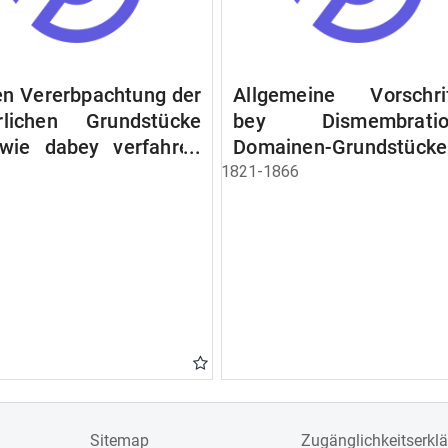
n Vererbpachtung der
Allgemeine Vorschri
rlichen Grundstücke
bey Dismembratio
wie dabey verfahren
Domainen-Grundstücke
n soll
1821-1866
Sitemap
Zugänglichkeitserkl