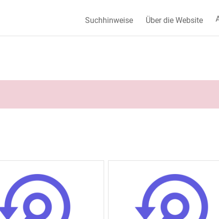
A
Suchhinweise
Über die Website