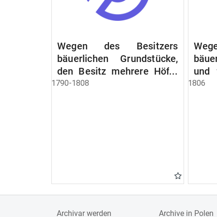
Wegen des Besitzers
Wege
bäuerlichen Grundstücke,
bäue
den Besitz mehrere Höfe.
und 
Instruction wegen der
werde
1790-1808
1806
Erbfolge
Archivar werden
Archive in Polen