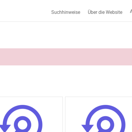
A
Suchhinweise
Über die Website