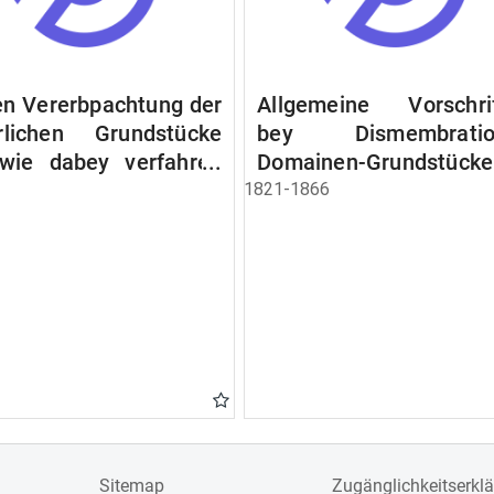
n Vererbpachtung der
Allgemeine Vorschri
rlichen Grundstücke
bey Dismembratio
wie dabey verfahren
Domainen-Grundstücke
n soll
1821-1866
Sitemap
Zugänglichkeitserkl