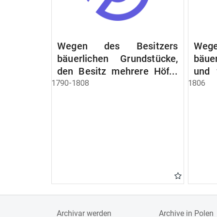
Wegen des Besitzers
Wege
bäuerlichen Grundstücke,
bäue
den Besitz mehrere Höfe.
und 
Instruction wegen der
werde
1790-1808
1806
Erbfolge
Archivar werden
Archive in Polen