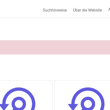
A
Suchhinweise
Über die Website