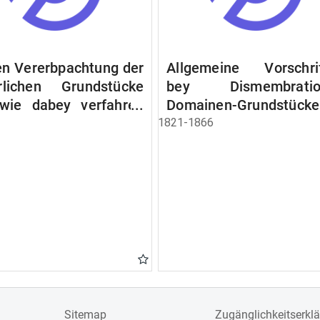
n Vererbpachtung der
Allgemeine Vorschri
rlichen Grundstücke
bey Dismembratio
wie dabey verfahren
Domainen-Grundstücke
n soll
1821-1866
Sitemap
Zugänglichkeitserkl