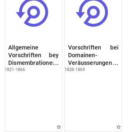
Allgemeine
Vorschriften bei
Vorschriften bey
Domainen-
Dismembrationen
Veräusserungen
Domainen-
und
1821-1866
1828-1869
Grundstücke
Verpachtungen