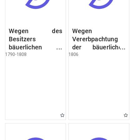
Wegen des
Wegen
Besitzers
Vererbpachtung
bäuerlichen
der bäuerlichen
Grundstücke, den
Grundstücke und
1790-1808
1806
Besitz mehrere
wie dabey
Höfe. Instruction
verfahren werden
wegen der
soll
Erbfolge