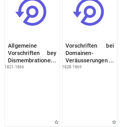
Allgemeine
Vorschriften bei
Vorschriften bey
Domainen-
Dismembrationen
Veräusserungen
Domainen-
und
1821-1866
1828-1869
Grundstücke
Verpachtungen