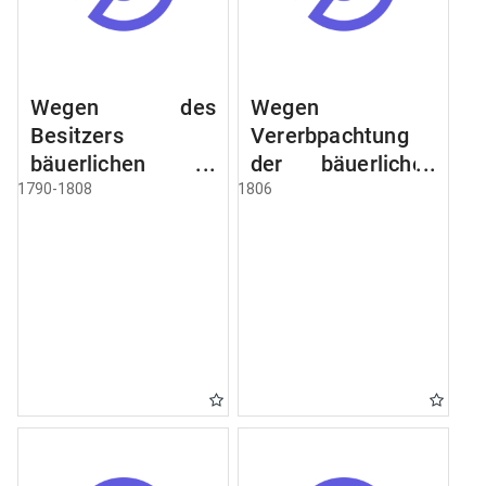
Wegen des
Wegen
Besitzers
Vererbpachtung
bäuerlichen
der bäuerlichen
Grundstücke, den
Grundstücke und
1790-1808
1806
Besitz mehrere
wie dabey
Höfe. Instruction
verfahren werden
wegen der
soll
Erbfolge