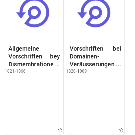
Allgemeine
Vorschriften bei
Vorschriften bey
Domainen-
Dismembrationen
Veräusserungen
Domainen-
und
1821-1866
1828-1869
Grundstücke
Verpachtungen