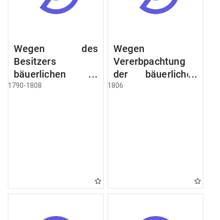
Wegen des
Wegen
Besitzers
Vererbpachtung
bäuerlichen
der bäuerlichen
Grundstücke, den
Grundstücke und
1790-1808
1806
Besitz mehrere
wie dabey
Höfe. Instruction
verfahren werden
wegen der
soll
Erbfolge