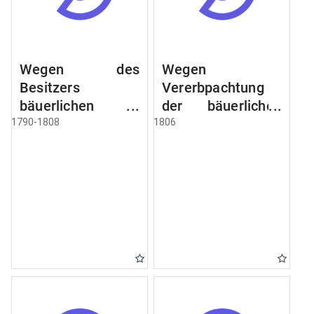
Wegen des
Wegen
Besitzers
Vererbpachtung
bäuerlichen
der bäuerlichen
Grundstücke, den
Grundstücke und
1790-1808
1806
Besitz mehrere
wie dabey
Höfe. Instruction
verfahren werden
wegen der
soll
Erbfolge