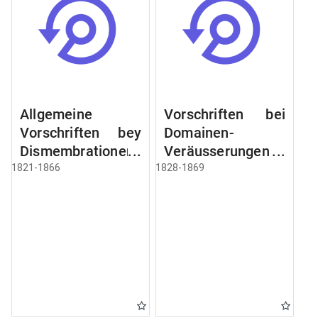
Allgemeine
Vorschriften bei
Vorschriften bey
Domainen-
Dismembrationen
Veräusserungen
Domainen-
und
1821-1866
1828-1869
Grundstücke
Verpachtungen