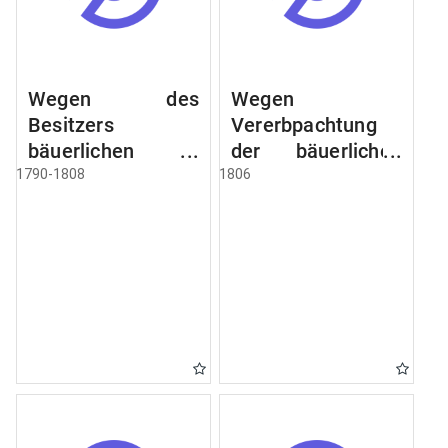
Wegen des
Wegen
Besitzers
Vererbpachtung
bäuerlichen
der bäuerlichen
Grundstücke, den
Grundstücke und
1790-1808
1806
Besitz mehrere
wie dabey
Höfe. Instruction
verfahren werden
wegen der
soll
Erbfolge