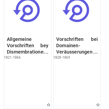
Allgemeine
Vorschriften bei
Vorschriften bey
Domainen-
Dismembrationen
Veräusserungen
Domainen-
und
1821-1866
1828-1869
Grundstücke
Verpachtungen