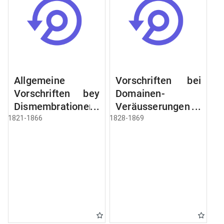
Allgemeine
Vorschriften bei
Vorschriften bey
Domainen-
Dismembrationen
Veräusserungen
Domainen-
und
1821-1866
1828-1869
Grundstücke
Verpachtungen