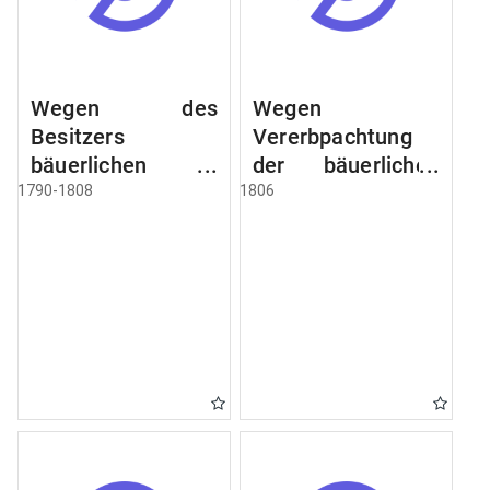
Wegen des
Wegen
Besitzers
Vererbpachtung
bäuerlichen
der bäuerlichen
Grundstücke, den
Grundstücke und
1790-1808
1806
Besitz mehrere
wie dabey
Höfe. Instruction
verfahren werden
wegen der
soll
Erbfolge