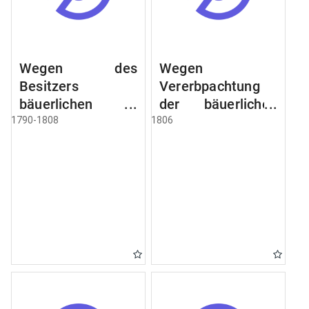
Wegen des
Wegen
Besitzers
Vererbpachtung
bäuerlichen
der bäuerlichen
Grundstücke, den
Grundstücke und
1790-1808
1806
Besitz mehrere
wie dabey
Höfe. Instruction
verfahren werden
wegen der
soll
Erbfolge