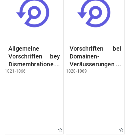
Allgemeine
Vorschriften bei
Vorschriften bey
Domainen-
Dismembrationen
Veräusserungen
Domainen-
und
1821-1866
1828-1869
Grundstücke
Verpachtungen