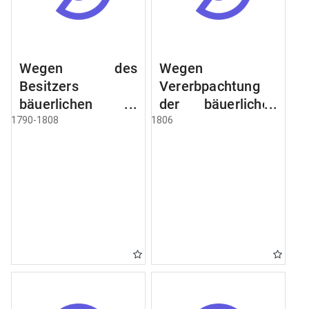
Wegen des
Wegen
Besitzers
Vererbpachtung
bäuerlichen
der bäuerlichen
Grundstücke, den
Grundstücke und
1790-1808
1806
Besitz mehrere
wie dabey
Höfe. Instruction
verfahren werden
wegen der
soll
Erbfolge