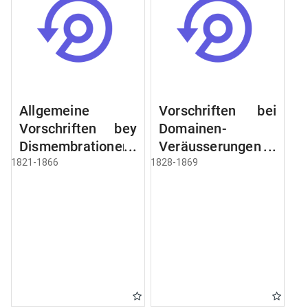
Allgemeine
Vorschriften bei
Vorschriften bey
Domainen-
Dismembrationen
Veräusserungen
Domainen-
und
1821-1866
1828-1869
Grundstücke
Verpachtungen