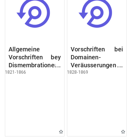
Allgemeine
Vorschriften bei
Vorschriften bey
Domainen-
Dismembrationen
Veräusserungen
Domainen-
und
1821-1866
1828-1869
Grundstücke
Verpachtungen