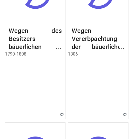
Wegen des
Wegen
Besitzers
Vererbpachtung
bäuerlichen
der bäuerlichen
Grundstücke, den
Grundstücke und
1790-1808
1806
Besitz mehrere
wie dabey
Höfe. Instruction
verfahren werden
wegen der
soll
Erbfolge