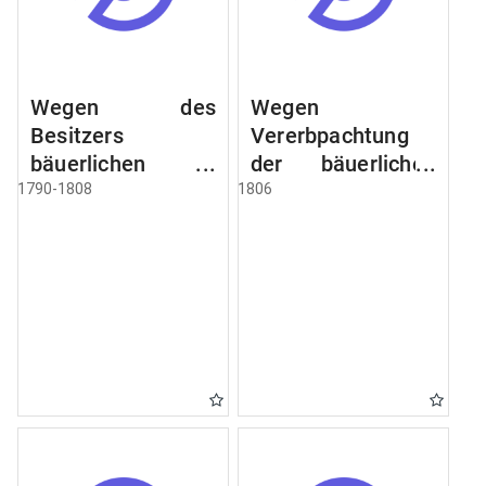
Wegen des
Wegen
Besitzers
Vererbpachtung
bäuerlichen
der bäuerlichen
Grundstücke, den
Grundstücke und
1790-1808
1806
Besitz mehrere
wie dabey
Höfe. Instruction
verfahren werden
wegen der
soll
Erbfolge