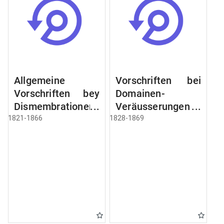
Allgemeine
Vorschriften bei
Vorschriften bey
Domainen-
Dismembrationen
Veräusserungen
Domainen-
und
1821-1866
1828-1869
Grundstücke
Verpachtungen