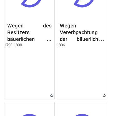
Wegen des
Wegen
Besitzers
Vererbpachtung
bäuerlichen
der bäuerlichen
Grundstücke, den
Grundstücke und
1790-1808
1806
Besitz mehrere
wie dabey
Höfe. Instruction
verfahren werden
wegen der
soll
Erbfolge