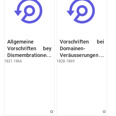
Allgemeine
Vorschriften bei
Vorschriften bey
Domainen-
Dismembrationen
Veräusserungen
Domainen-
und
1821-1866
1828-1869
Grundstücke
Verpachtungen