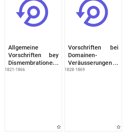
Allgemeine
Vorschriften bei
Vorschriften bey
Domainen-
Dismembrationen
Veräusserungen
Domainen-
und
1821-1866
1828-1869
Grundstücke
Verpachtungen