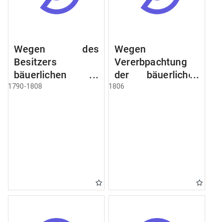
Wegen des
Wegen
Besitzers
Vererbpachtung
bäuerlichen
der bäuerlichen
Grundstücke, den
Grundstücke und
1790-1808
1806
Besitz mehrere
wie dabey
Höfe. Instruction
verfahren werden
wegen der
soll
Erbfolge