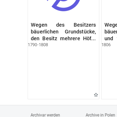
Wegen des Besitzers
Wege
bäuerlichen Grundstücke,
bäue
den Besitz mehrere Höfe.
und 
Instruction wegen der
werde
1790-1808
1806
Erbfolge
Archivar werden
Archive in Polen