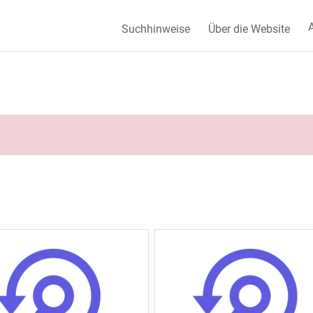
A
Suchhinweise
Über die Website