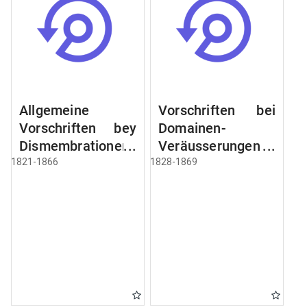
Allgemeine
Vorschriften bei
Vorschriften bey
Domainen-
Dismembrationen
Veräusserungen
Domainen-
und
1821-1866
1828-1869
Grundstücke
Verpachtungen