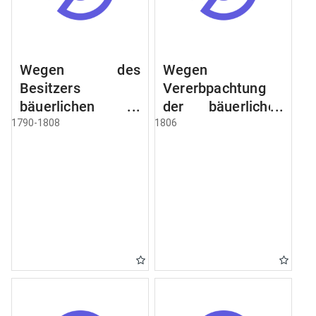
Wegen des
Wegen
Besitzers
Vererbpachtung
bäuerlichen
der bäuerlichen
Grundstücke, den
Grundstücke und
1790-1808
1806
Besitz mehrere
wie dabey
Höfe. Instruction
verfahren werden
wegen der
soll
Erbfolge