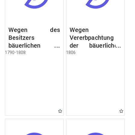
Wegen des
Wegen
Besitzers
Vererbpachtung
bäuerlichen
der bäuerlichen
Grundstücke, den
Grundstücke und
1790-1808
1806
Besitz mehrere
wie dabey
Höfe. Instruction
verfahren werden
wegen der
soll
Erbfolge