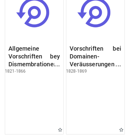
Allgemeine
Vorschriften bei
Vorschriften bey
Domainen-
Dismembrationen
Veräusserungen
Domainen-
und
1821-1866
1828-1869
Grundstücke
Verpachtungen