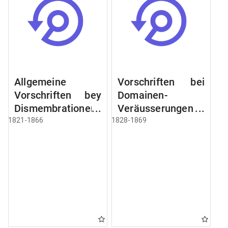
Allgemeine
Vorschriften bei
Vorschriften bey
Domainen-
Dismembrationen
Veräusserungen
Domainen-
und
1821-1866
1828-1869
Grundstücke
Verpachtungen