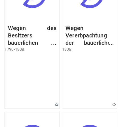
Wegen des
Wegen
Besitzers
Vererbpachtung
bäuerlichen
der bäuerlichen
Grundstücke, den
Grundstücke und
1790-1808
1806
Besitz mehrere
wie dabey
Höfe. Instruction
verfahren werden
wegen der
soll
Erbfolge