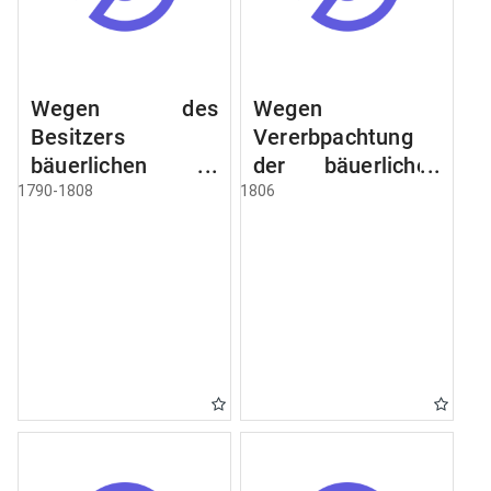
Wegen des
Wegen
Besitzers
Vererbpachtung
bäuerlichen
der bäuerlichen
Grundstücke, den
Grundstücke und
1790-1808
1806
Besitz mehrere
wie dabey
Höfe. Instruction
verfahren werden
wegen der
soll
Erbfolge