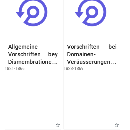
Allgemeine
Vorschriften bei
Vorschriften bey
Domainen-
Dismembrationen
Veräusserungen
Domainen-
und
1821-1866
1828-1869
Grundstücke
Verpachtungen