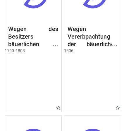
Wegen des
Wegen
Besitzers
Vererbpachtung
bäuerlichen
der bäuerlichen
Grundstücke, den
Grundstücke und
1790-1808
1806
Besitz mehrere
wie dabey
Höfe. Instruction
verfahren werden
wegen der
soll
Erbfolge