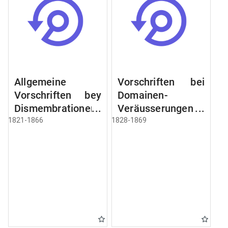
Allgemeine
Vorschriften bei
Vorschriften bey
Domainen-
Dismembrationen
Veräusserungen
Domainen-
und
1821-1866
1828-1869
Grundstücke
Verpachtungen