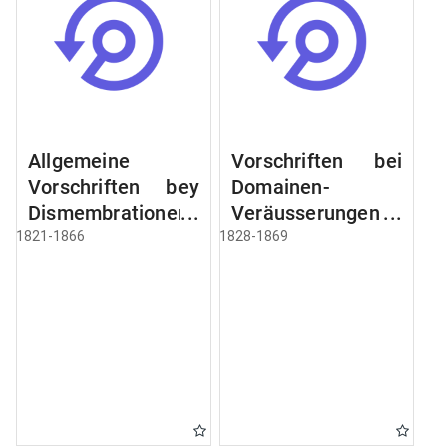
Allgemeine
Vorschriften bei
Vorschriften bey
Domainen-
Dismembrationen
Veräusserungen
Domainen-
und
1821-1866
1828-1869
Grundstücke
Verpachtungen