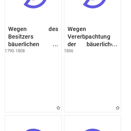
Wegen des
Wegen
Besitzers
Vererbpachtung
bäuerlichen
der bäuerlichen
Grundstücke, den
Grundstücke und
1790-1808
1806
Besitz mehrere
wie dabey
Höfe. Instruction
verfahren werden
wegen der
soll
Erbfolge