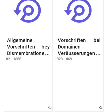
Allgemeine
Vorschriften bei
Vorschriften bey
Domainen-
Dismembrationen
Veräusserungen
Domainen-
und
1821-1866
1828-1869
Grundstücke
Verpachtungen