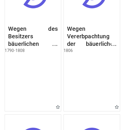
Wegen des
Wegen
Besitzers
Vererbpachtung
bäuerlichen
der bäuerlichen
Grundstücke, den
Grundstücke und
1790-1808
1806
Besitz mehrere
wie dabey
Höfe. Instruction
verfahren werden
wegen der
soll
Erbfolge