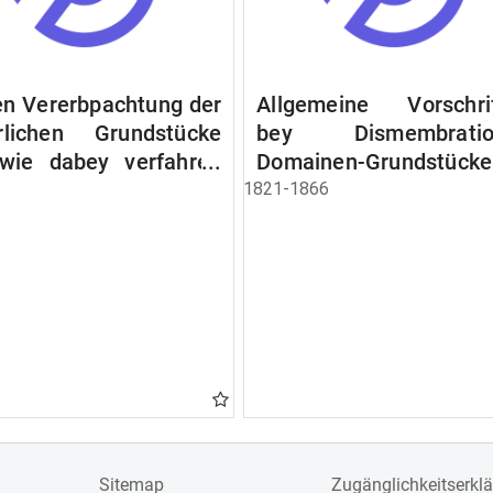
n Vererbpachtung der
Allgemeine Vorschri
rlichen Grundstücke
bey Dismembratio
wie dabey verfahren
Domainen-Grundstücke
n soll
1821-1866
Sitemap
Zugänglichkeitserkl