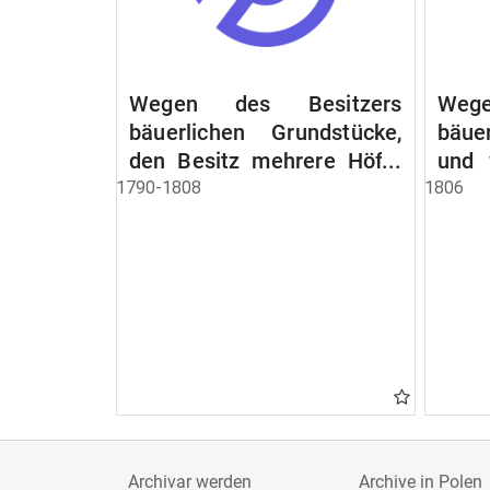
Wegen des Besitzers
Wege
bäuerlichen Grundstücke,
bäue
den Besitz mehrere Höfe.
und 
Instruction wegen der
werde
1790-1808
1806
Erbfolge
Archivar werden
Archive in Polen