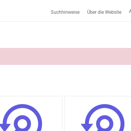
A
Suchhinweise
Über die Website