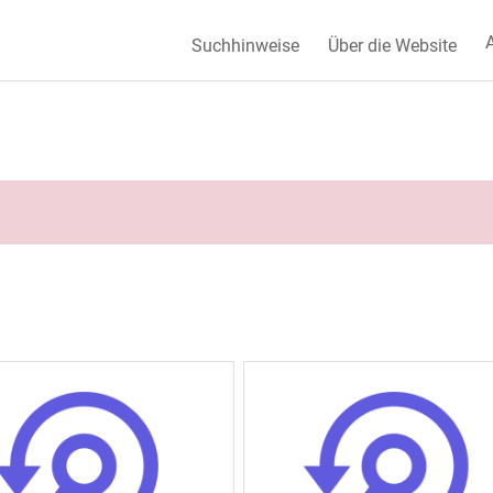
A
Suchhinweise
Über die Website