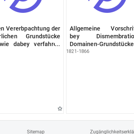
n Vererbpachtung der
Allgemeine Vorschri
rlichen Grundstücke
bey Dismembratio
wie dabey verfahren
Domainen-Grundstücke
n soll
1821-1866
Sitemap
Zugänglichkeitserkl