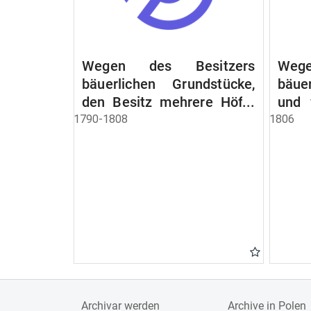
Wegen des Besitzers
Wege
bäuerlichen Grundstücke,
bäue
den Besitz mehrere Höfe.
und 
Instruction wegen der
werde
1790-1808
1806
Erbfolge
Archivar werden
Archive in Polen