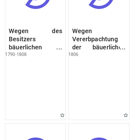
Wegen des
Wegen
Besitzers
Vererbpachtung
bäuerlichen
der bäuerlichen
Grundstücke, den
Grundstücke und
1790-1808
1806
Besitz mehrere
wie dabey
Höfe. Instruction
verfahren werden
wegen der
soll
Erbfolge