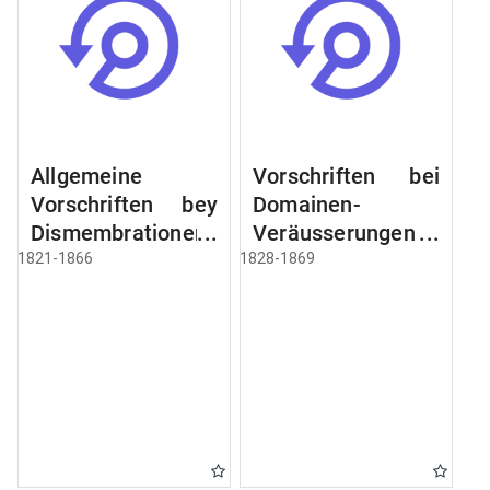
Allgemeine
Vorschriften bei
Vorschriften bey
Domainen-
Dismembrationen
Veräusserungen
Domainen-
und
1821-1866
1828-1869
Grundstücke
Verpachtungen