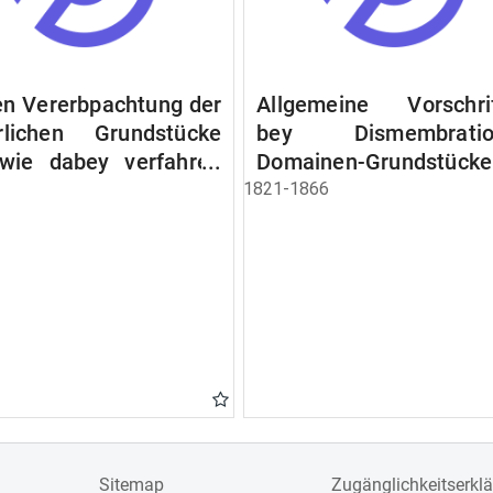
n Vererbpachtung der
Allgemeine Vorschri
rlichen Grundstücke
bey Dismembratio
wie dabey verfahren
Domainen-Grundstücke
n soll
1821-1866
Sitemap
Zugänglichkeitserkl