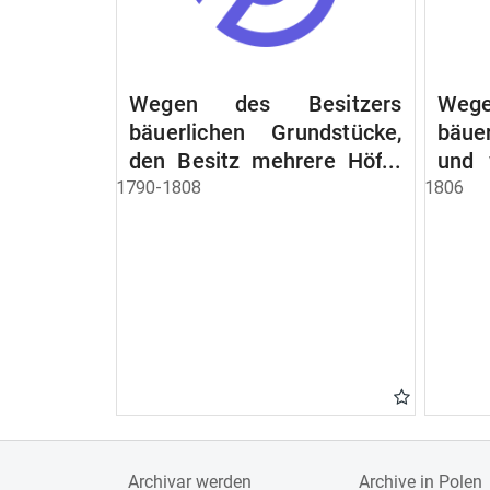
Wegen des Besitzers
Wege
bäuerlichen Grundstücke,
bäue
den Besitz mehrere Höfe.
und 
Instruction wegen der
werde
1790-1808
1806
Erbfolge
Archivar werden
Archive in Polen