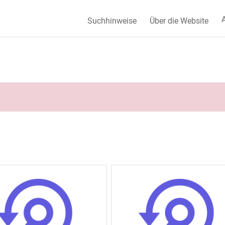
A
Suchhinweise
Über die Website