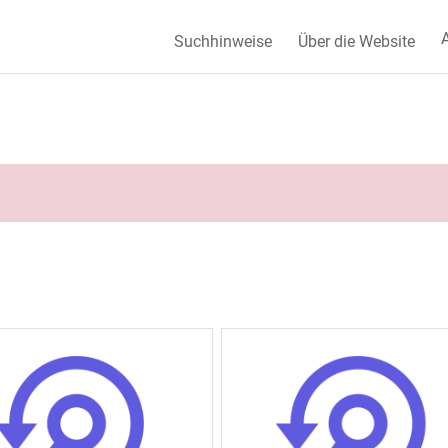
A
Suchhinweise
Über die Website