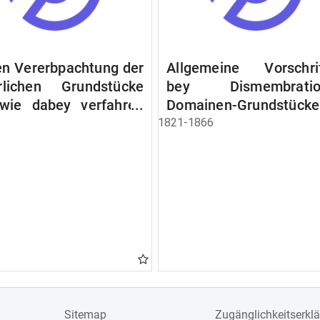
n Vererbpachtung der
Allgemeine Vorschri
rlichen Grundstücke
bey Dismembratio
wie dabey verfahren
Domainen-Grundstücke
n soll
1821-1866
Sitemap
Zugänglichkeitserkl