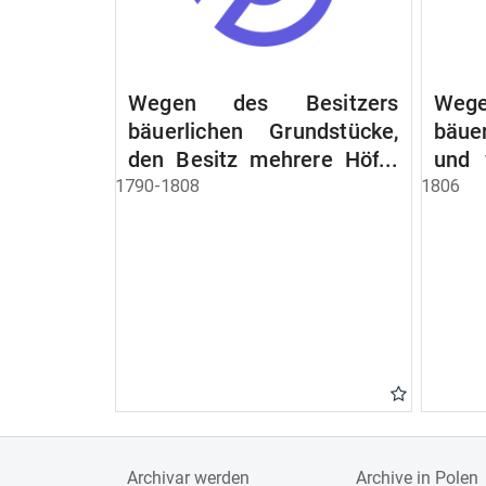
Wegen des Besitzers
Wege
bäuerlichen Grundstücke,
bäue
den Besitz mehrere Höfe.
und 
Instruction wegen der
werde
1790-1808
1806
Erbfolge
Archivar werden
Archive in Polen