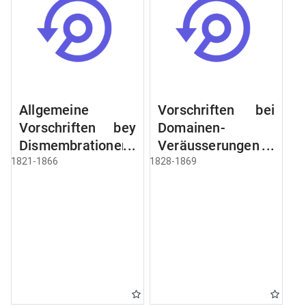
Allgemeine
Vorschriften bei
Vorschriften bey
Domainen-
Dismembrationen
Veräusserungen
Domainen-
und
1821-1866
1828-1869
Grundstücke
Verpachtungen