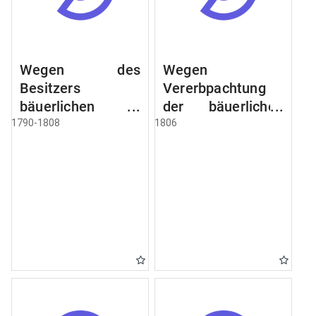
Wegen des
Wegen
Besitzers
Vererbpachtung
bäuerlichen
der bäuerlichen
Grundstücke, den
Grundstücke und
1790-1808
1806
Besitz mehrere
wie dabey
Höfe. Instruction
verfahren werden
wegen der
soll
Erbfolge