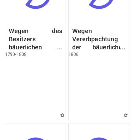
Wegen des
Wegen
Besitzers
Vererbpachtung
bäuerlichen
der bäuerlichen
Grundstücke, den
Grundstücke und
1790-1808
1806
Besitz mehrere
wie dabey
Höfe. Instruction
verfahren werden
wegen der
soll
Erbfolge