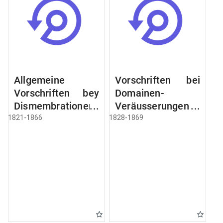
Allgemeine
Vorschriften bei
Vorschriften bey
Domainen-
Dismembrationen
Veräusserungen
Domainen-
und
1821-1866
1828-1869
Grundstücke
Verpachtungen