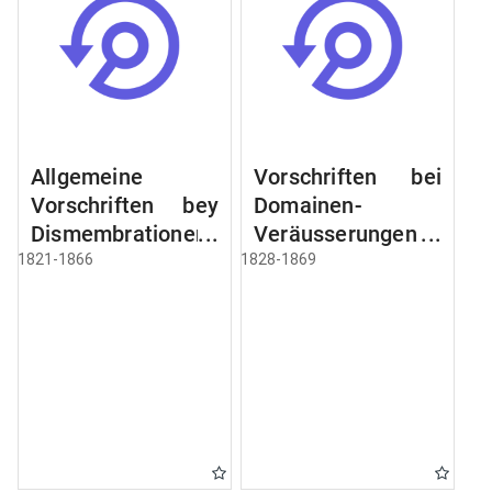
Allgemeine
Vorschriften bei
Vorschriften bey
Domainen-
Dismembrationen
Veräusserungen
Domainen-
und
1821-1866
1828-1869
Grundstücke
Verpachtungen