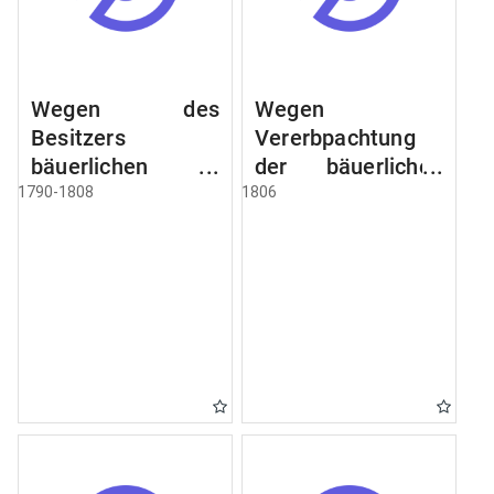
Wegen des
Wegen
Besitzers
Vererbpachtung
bäuerlichen
der bäuerlichen
Grundstücke, den
Grundstücke und
1790-1808
1806
Besitz mehrere
wie dabey
Höfe. Instruction
verfahren werden
wegen der
soll
Erbfolge