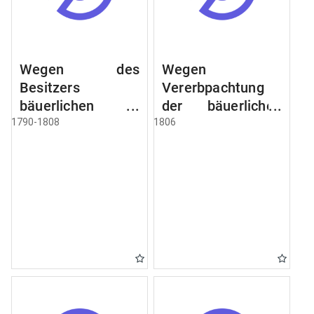
Wegen des
Wegen
Besitzers
Vererbpachtung
bäuerlichen
der bäuerlichen
Grundstücke, den
Grundstücke und
1790-1808
1806
Besitz mehrere
wie dabey
Höfe. Instruction
verfahren werden
wegen der
soll
Erbfolge