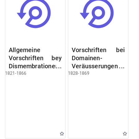
Allgemeine
Vorschriften bei
Vorschriften bey
Domainen-
Dismembrationen
Veräusserungen
Domainen-
und
1821-1866
1828-1869
Grundstücke
Verpachtungen