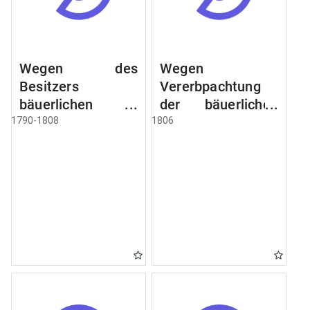
Wegen des
Wegen
Besitzers
Vererbpachtung
bäuerlichen
der bäuerlichen
Grundstücke, den
Grundstücke und
1790-1808
1806
Besitz mehrere
wie dabey
Höfe. Instruction
verfahren werden
wegen der
soll
Erbfolge