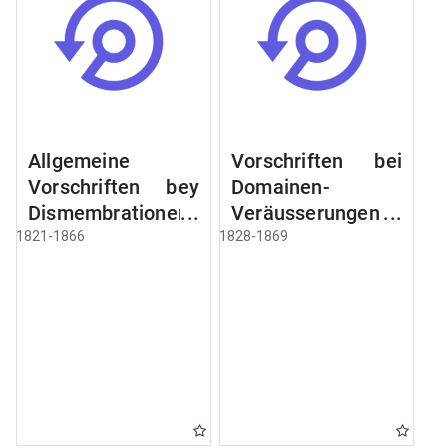
Allgemeine
Vorschriften bei
Vorschriften bey
Domainen-
Dismembrationen
Veräusserungen
Domainen-
und
1821-1866
1828-1869
Grundstücke
Verpachtungen