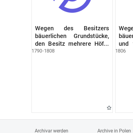
Wegen des Besitzers
Wege
bäuerlichen Grundstücke,
bäue
den Besitz mehrere Höfe.
und 
Instruction wegen der
werde
1790-1808
1806
Erbfolge
Archivar werden
Archive in Polen