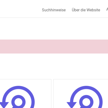
A
Suchhinweise
Über die Website