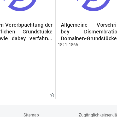
n Vererbpachtung der
Allgemeine Vorschri
rlichen Grundstücke
bey Dismembratio
wie dabey verfahren
Domainen-Grundstücke
n soll
1821-1866
Sitemap
Zugänglichkeitserkl