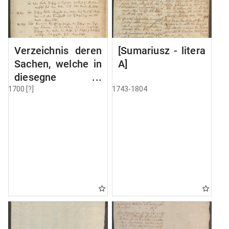
Verzeichnis deren
[Sumariusz - litera
Sachen, welche in
A]
diesegne
Volumine MSC
1700 [?]
1743-1804