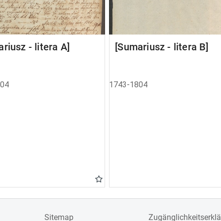
riusz - litera A]
[Sumariusz - litera B]
804
1743-1804
Sitemap
Zugänglichkeitserkl