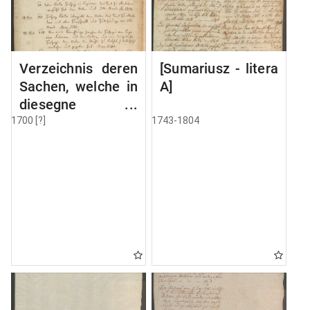
Verzeichnis deren
[Sumariusz - litera
Sachen, welche in
A]
diesegne
Volumine MSC
1700 [?]
1743-1804