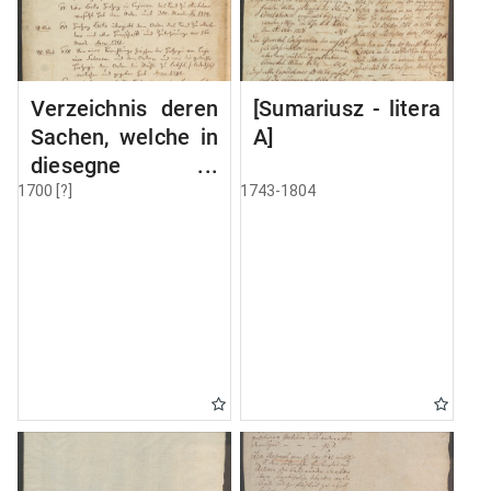
Verzeichnis deren
[Sumariusz - litera
Sachen, welche in
A]
diesegne
Volumine MSC
1700 [?]
1743-1804