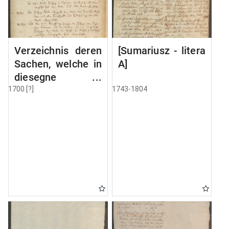
Verzeichnis deren
[Sumariusz - litera
Sachen, welche in
A]
diesegne
Volumine MSC
1700 [?]
1743-1804