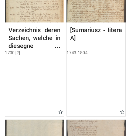
Verzeichnis deren
[Sumariusz - litera
Sachen, welche in
A]
diesegne
Volumine MSC
1700 [?]
1743-1804