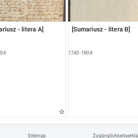
riusz - litera A]
[Sumariusz - litera B]
804
1743-1804
Sitemap
Zugänglichkeitserkl