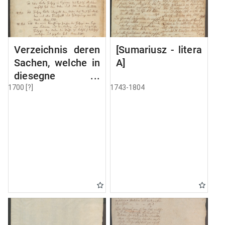
Verzeichnis deren
[Sumariusz - litera
Sachen, welche in
A]
diesegne
Volumine MSC
1700 [?]
1743-1804