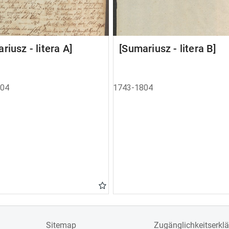
riusz - litera A]
[Sumariusz - litera B]
804
1743-1804
Sitemap
Zugänglichkeitserkl